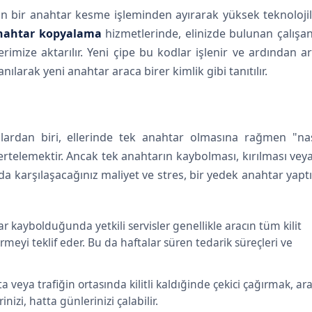
 bir anahtar kesme işleminden ayırarak yüksek teknolojili
anahtar kopyalama
hizmetlerinde, elinizde bulunan çalışa
lerimize aktarılır. Yeni çipe bu kodlar işlenir ve ardından a
arak yeni anahtar araca birer kimlik gibi tanıtılır.
ardan biri, ellerinde tek anahtar olmasına rağmen "nas
rtelemektir. Ancak tek anahtarın kaybolması, kırılması veya
a karşılaşacağınız maliyet ve stres, bir yedek anahtar yap
 kaybolduğunda yetkili servisler genellikle aracın tüm kilit
rmeyi teklif eder. Bu da haftalar süren tedarik süreçleri ve
a veya trafiğin ortasında kilitli kaldığinde çekici çağırmak, ara
izi, hatta günlerinizi çalabilir.