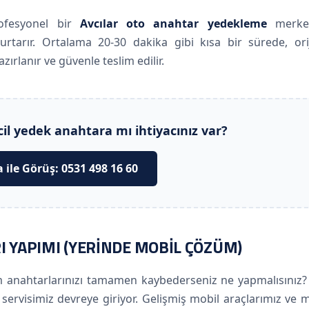
rofesyonel bir
Avcılar oto anahtar yedekleme
merke
tarır. Ortalama 20-30 dakika gibi kısa bir sürede, orij
ırlanır ve güvenle teslim edilir.
cil yedek anahtara mı ihtiyacınız var?
a ile Görüş: 0531 498 16 60
I YAPIMI (YERINDE MOBIL ÇÖZÜM)
m anahtarlarınızı tamamen kaybederseniz ne yapmalısınız? 
servisimiz devreye giriyor. Gelişmiş mobil araçlarımız ve 