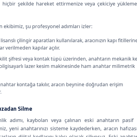
zı hiçbir şekilde hareket ettirmenize veya çekiciye yüklem
kibimiz, şu profesyonel adımları izler:
nslı çilingir aparatları kullanılarak, aracınızın kapı fitillerin
ar verilmeden kapılar açılır.
kilit şifresi veya kontak tüpü üzerinden, anahtarın mekanik k
ve bilgisayarlı lazer kesim makinesinde ham anahtar milimetrik
anahtar kontağa takılır, aracın beynine doğrudan erişim
.
fızadan Silme
lik adımı, kaybolan veya çalınan eski anahtarın pasif 
miz, yeni anahtarınızı sisteme kaydederken, aracın hafızas
arın dijital kodlarını kalıcı olarak siliyoruz. Eski anahta