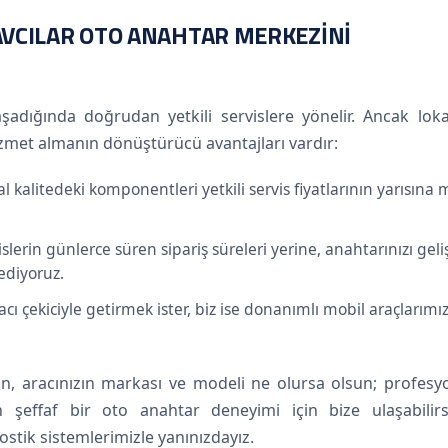
 AVCILAR OTO ANAHTAR MERKEZINI
adığında doğrudan yetkili servislere yönelir. Ancak loka
met almanın dönüştürücü avantajları vardır:
al kalitedeki komponentleri yetkili servis fiyatlarının yarısına 
slerin günlerce süren sipariş süreleri yerine, anahtarınızı gel
ediyoruz.
acı çekiciyle getirmek ister, biz ise donanımlı mobil araçlarımı
n, aracınızın markası ve modeli ne olursa olsun; profesyo
n şeffaf bir oto anahtar deneyimi için bize ulaşabilirsi
ostik sistemlerimizle yanınızdayız.