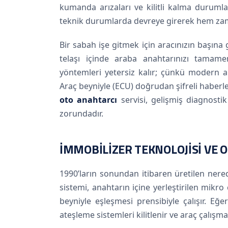
kumanda arızaları ve kilitli kalma durumla
teknik durumlarda devreye girerek hem zama
Bir sabah işe gitmek için aracınızın başın
telaşı içinde araba anahtarınızı tamamen
yöntemleri yetersiz kalır; çünkü modern a
Araç beyniyle (ECU) doğrudan şifreli haberleşe
oto anahtarcı
servisi, gelişmiş diagnosti
zorundadır.
İMMOBILIZER TEKNOLOJISI VE
1990’ların sonundan itibaren üretilen ner
sistemi, anahtarın içine yerleştirilen mikr
beyniyle eşleşmesi prensibiyle çalışır. 
ateşleme sistemleri kilitlenir ve araç çalışma