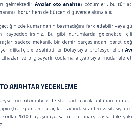
rı gelmektedir.
Avcılar oto anahtar
çözümleri, bu tür aci
nınızı korur hem de bütçenizi güvence altına alır.
a geçtiğinizde kumandanın basmadığını fark edebilir veya g
 kaybedebilirsiniz. Bu gibi durumlarda geleneksel çili
raçlar sadece mekanik bir demir parçasıından ibaret değil
n dijital çiplere sahiptirler. Dolayısıyla, profesyonel bir
Avc
k cihazlar ve bilgisayarlı kodlama altyapısıyla müdahale e
 OTO ANAHTAR YEDEKLEME
edeyse tüm otomobillerde standart olarak bulunan immobil
o çipin (transponder), araç kontağındaki anten vasıtasıyla 
Eğer kodlar %100 uyuşmuyorsa, motor marş bassa bile yakı
z.