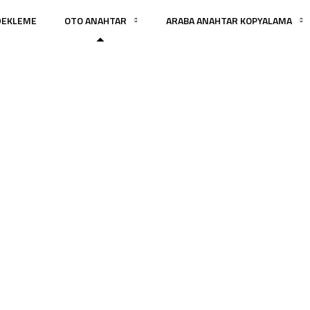
DEKLEME
OTO ANAHTAR
ARABA ANAHTAR KOPYALAMA
Avcılar Oto Anahta
ANA SAYFA
AVCILAR OTO ANAHTAR