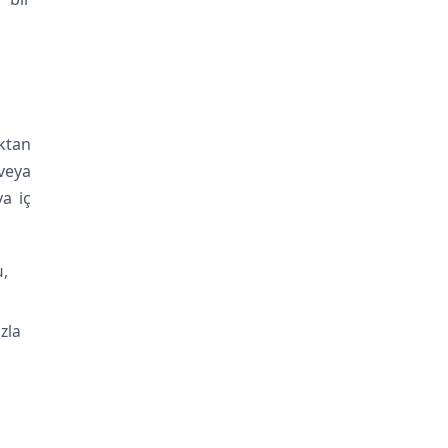
ktan
veya
ya iç
u,
zla