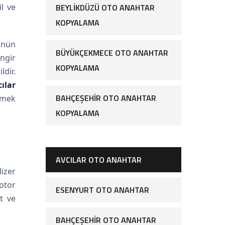
l ve
BEYLIKDÜZÜ OTO ANAHTAR
KOPYALAMA
ünün
BÜYÜKÇEKMECE OTO ANAHTAR
ngir
KOPYALAMA
dir.
ılar
BAHÇEŞEHIR OTO ANAHTAR
tmek
KOPYALAMA
AVCILAR OTO ANAHTAR
izer
motor
ESENYURT OTO ANAHTAR
t ve
BAHÇEŞEHIR OTO ANAHTAR