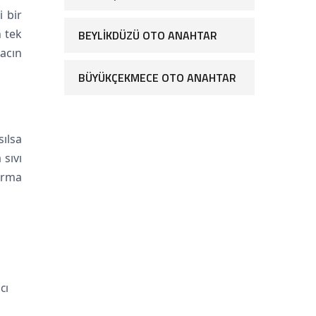
 bir
n tek
BEYLIKDÜZÜ OTO ANAHTAR
racın
BÜYÜKÇEKMECE OTO ANAHTAR
ılsa
 sıvı
tırma
cı