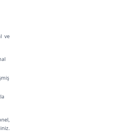
l ve
mal
işmiş
zla
nel,
niz.