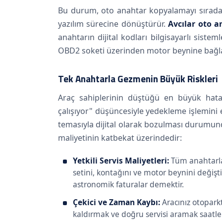
Bu durum, oto anahtar kopyalamayı sıradan
yazılım sürecine dönüştürür.
Avcılar oto 
anahtarın dijital kodları bilgisayarlı sistem
OBD2 soketi üzerinden motor beynine bağlanıl
Tek Anahtarla Gezmenin Büyük Riskleri
Araç sahiplerinin düştüğü en büyük hatal
çalışıyor" düşüncesiyle yedekleme işlemini e
temasıyla dijital olarak bozulması durumund
maliyetinin katbekat üzerindedir:
Yetkili Servis Maliyetleri:
Tüm anahtarlar
setini, kontağını ve motor beynini değişti
astronomik faturalar demektir.
Çekici ve Zaman Kaybı:
Aracınız otoparkt
kaldırmak ve doğru servisi aramak saatlerin