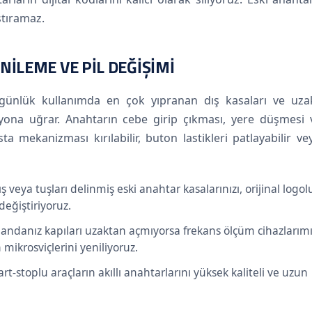
ştıramaz.
NILEME VE PIL DEĞIŞIMI
l, günlük kullanımda en çok yıpranan dış kasaları ve uza
na uğrar. Anahtarın cebe girip çıkması, yere düşmesi 
 mekanizması kırılabilir, buton lastikleri patlayabilir ve
ş veya tuşları delinmiş eski anahtar kasalarınızı, orijinal logol
 değiştiriyoruz.
ndanız kapıları uzaktan açmıyorsa frekans ölçüm cihazlarımı
 mikrosviçlerini yeniliyoruz.
art-stoplu araçların akıllı anahtarlarını yüksek kaliteli ve uzun