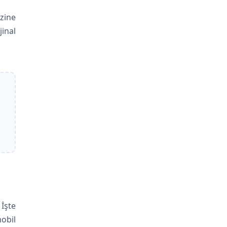
zine
inal
İşte
mobil